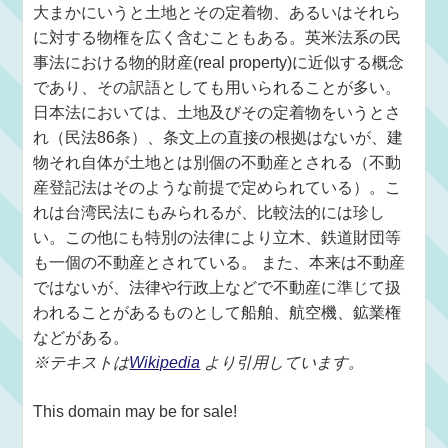
大まかにいうと土地とその定着物、あるいはそれら
に対する物権を広く含むこともある。英米法系の民
事法における物的財産(real property)に近似する概念
であり、その訳語としても用いられることが多い。
日本法においては、土地及びその定着物をいうとさ
れ（民法86条）、条文上の直接の根拠はないが、建
物それ自体が土地とは別個の不動産とされる（不動
産登記法はそのような前提で定められている）。こ
れは台湾民法にもみられるが、比較法的には珍し
い。この他にも特別の法律により立木、鉄道財団等
も一個の不動産とされている。 また、本来は不動産
ではないが、法律や行政上などで不動産に準じて扱
われることがあるものとして船舶、航空機、鉱業権
などがある。
※テキストは
Wikipedia
より引用しています。
This domain may be for sale!