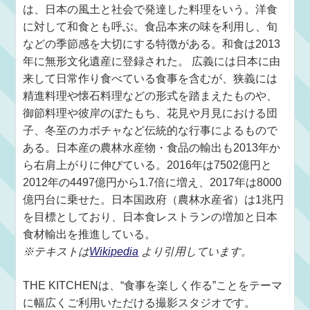
は、日本の風土と社会で発達した料理をいう。洋食
に対して和食とも呼ぶ。食品本来の味を利用し、旬
などの季節感を大切にする特徴がある。和食は2013
年に無形文化遺産に登録された。 広義には日本に由
来して日常作り食べている食事を含むが、狭義には
精進料理や懐石料理などの形式を踏まえたものや、
御節料理や彼岸のぼたもち、花見や月見における団
子、冬至のカボチャなど伝統的な行事によるもので
ある。日本産の農林水産物・食品の輸出も2013年か
ら右肩上がりに伸びている。2016年は7502億円と
2012年の4497億円から1.7倍に増え、2017年は8000
億円台に乗せた。日本国政府（農林水産省）は1兆円
を目標としており、日本食レストランの増加と日本
食材輸出を推進している。
※テキストは
Wikipedia
より引用しています。
THE KITCHENは、“食事を楽しく作る”ことをテーマ
に幅広くご利用いただける撮影スタジオです。