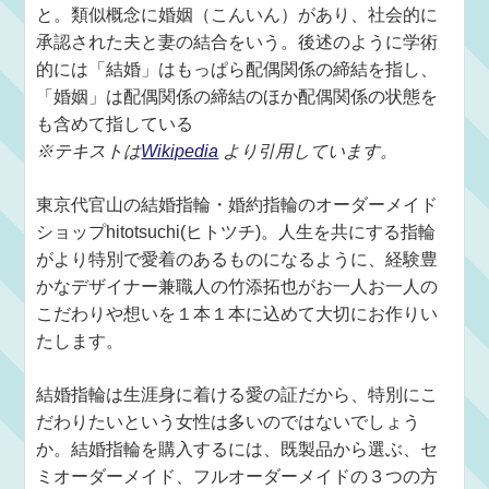
と。類似概念に婚姻（こんいん）があり、社会的に
承認された夫と妻の結合をいう。後述のように学術
的には「結婚」はもっぱら配偶関係の締結を指し、
「婚姻」は配偶関係の締結のほか配偶関係の状態を
も含めて指している
※テキストは
Wikipedia
より引用しています。
東京代官山の結婚指輪・婚約指輪のオーダーメイド
ショップhitotsuchi(ヒトツチ)。人生を共にする指輪
がより特別で愛着のあるものになるように、経験豊
かなデザイナー兼職人の竹添拓也がお一人お一人の
こだわりや想いを１本１本に込めて大切にお作りい
たします。
結婚指輪は生涯身に着ける愛の証だから、特別にこ
だわりたいという女性は多いのではないでしょう
か。結婚指輪を購入するには、既製品から選ぶ、セ
ミオーダーメイド、フルオーダーメイドの３つの方