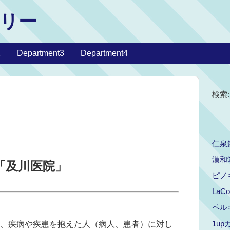
リー
2
Department3
Department4
検索:
仁泉
漢和
「及川医院」
ピノ
LaCo
ペル
1u
al）は、疾病や疾患を抱えた人（病人、患者）に対し