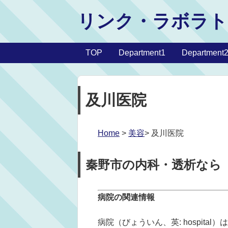
リンク・ラボラト
TOP
Department1
Department
及川医院
Home
>
美容
> 及川医院
秦野市の内科・透析なら
病院の関連情報
病院（びょういん、英: hospit