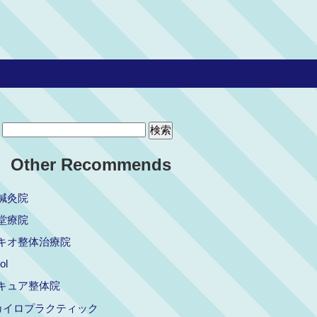
Other Recommends
鍼灸院
堂療院
キオ整体治療院
ol
キュア整体院
pカイロプラクティック