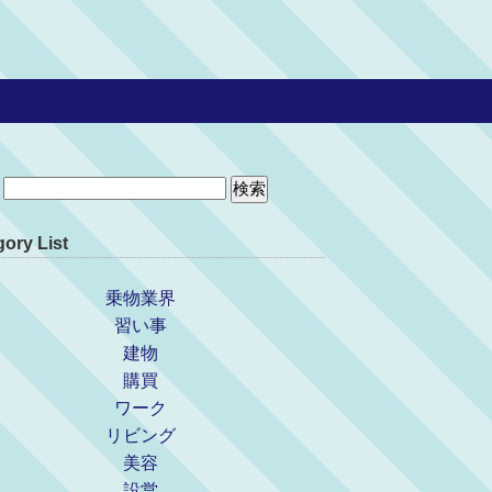
ory List
乗物業界
習い事
建物
購買
ワーク
リビング
美容
設営