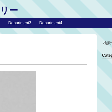
リー
2
Department3
Department4
検索:
Categ